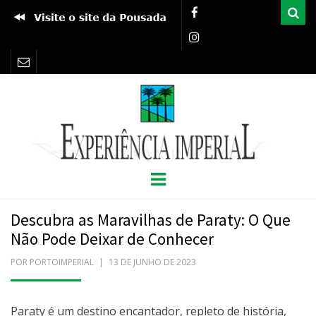
Pro
EXPERIÊNCIA
BLOG POUSADA PORTO IMPERIAL
Menu
IMPERIAL
Descubra as Maravilhas de Paraty: O Que
Não Pode Deixar de Conhecer
POR
PORTOIMPERIAL
POSTADO
13 DE JUNHO DE 2023
EM
Paraty é um destino encantador, repleto de história,