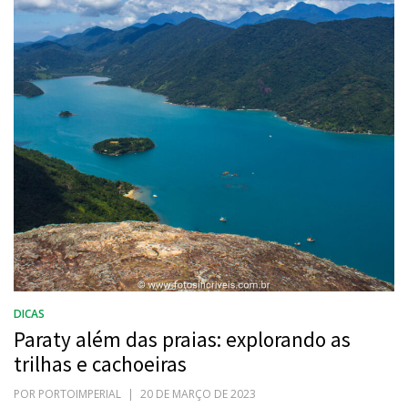
DICAS
Paraty além das praias: explorando as
trilhas e cachoeiras
POR
PORTOIMPERIAL
POSTADO
20 DE MARÇO DE 2023