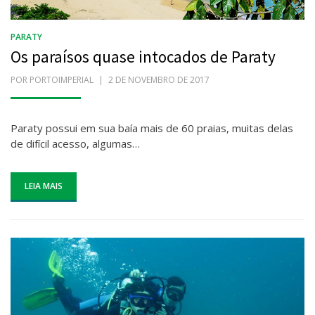
PARATY
Os paraísos quase intocados de Paraty
POR
PORTOIMPERIAL
POSTADO
2 DE NOVEMBRO DE 2017
EM
Paraty possui em sua baía mais de 60 praias, muitas delas
de difícil acesso, algumas…
LEIA MAIS