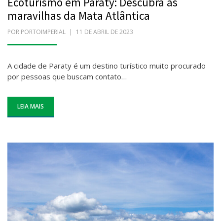
Ecoturismo em Paraty: Descubra as
maravilhas da Mata Atlântica
POR
PORTOIMPERIAL
POSTADO
11 DE ABRIL DE 2023
EM
A cidade de Paraty é um destino turístico muito procurado
por pessoas que buscam contato…
LEIA MAIS