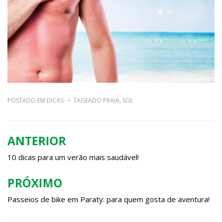
POSTADO EM
DICAS
TAGEADO
PRAIA
,
SOL
ANTERIOR
Navegação
de
10 dicas para um verão mais saudável!
Post
PRÓXIMO
Passeios de bike em Paraty: para quem gosta de aventura!