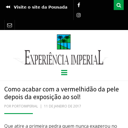
Pro
EXPERIÊNCIA
BLOG POUSADA PORTO IMPERIAL
Menu
IMPERIAL
Como acabar com a vermelhidão da pele
depois da exposição ao sol!
POR
PORTOIMPERIAL
POSTADO
11 DE JANEIRO DE 2017
EM
Que atire a primeira pedra quem nunca exagerou no