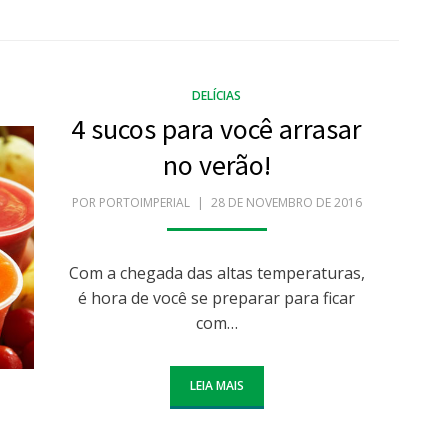
DELÍCIAS
4 sucos para você arrasar
no verão!
POR
PORTOIMPERIAL
POSTADO
28 DE NOVEMBRO DE 2016
EM
Com a chegada das altas temperaturas,
é hora de você se preparar para ficar
com…
LEIA MAIS