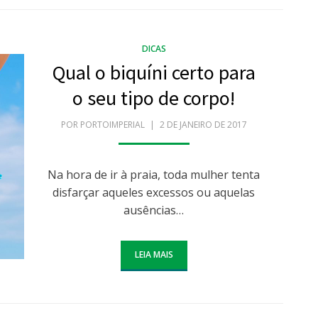
DICAS
Qual o biquíni certo para
o seu tipo de corpo!
POR
PORTOIMPERIAL
POSTADO
2 DE JANEIRO DE 2017
EM
Na hora de ir à praia, toda mulher tenta
disfarçar aqueles excessos ou aquelas
ausências…
LEIA MAIS