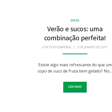
DICAS
Verão e sucos: uma
combinação perfeita!
POR
PORTOIMPERIAL
POSTADO
2 DE JANEIRO DE 2017
EM
Existe algo mais refrescante do que um
copo de suco de fruta bem gelado? No
LEIA MAIS