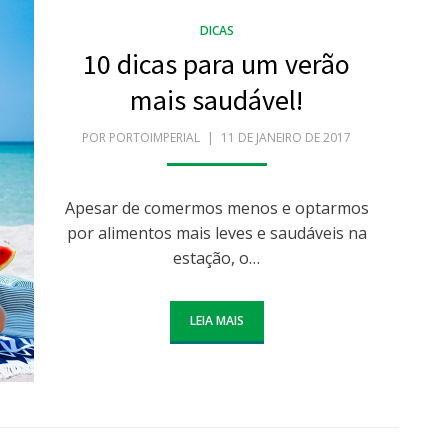
DICAS
10 dicas para um verão
mais saudável!
POR
PORTOIMPERIAL
POSTADO
11 DE JANEIRO DE 2017
EM
Apesar de comermos menos e optarmos
por alimentos mais leves e saudáveis na
estação, o…
LEIA MAIS