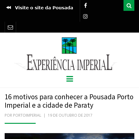
Pro
EXPERIÊNCIA
BLOG POUSADA PORTO IMPERIAL
Menu
IMPERIAL
16 motivos para conhecer a Pousada Porto
Imperial e a cidade de Paraty
POR
PORTOIMPERIAL
POSTADO
19 DE OUTUBRO DE 2017
EM