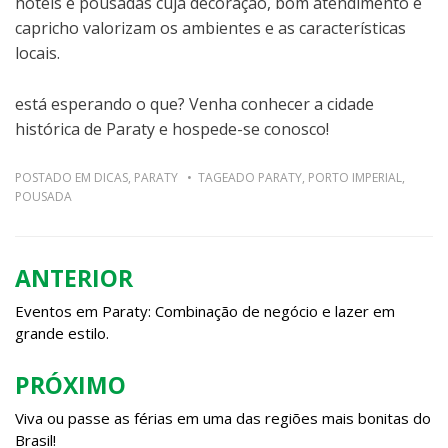
hotéis e pousadas cuja decoração, bom atendimento e
capricho valorizam os ambientes e as características
locais.
está esperando o que? Venha conhecer a cidade
histórica de Paraty e hospede-se conosco!
POSTADO EM
DICAS
,
PARATY
TAGEADO
PARATY
,
PORTO IMPERIAL
,
POUSADA
ANTERIOR
Navegação
de
Eventos em Paraty: Combinação de negócio e lazer em
grande estilo.
Post
PRÓXIMO
Viva ou passe as férias em uma das regiões mais bonitas do
Brasil!