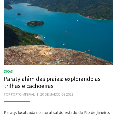
DICAS
Paraty além das praias: explorando as
trilhas e cachoeiras
POR
PORTOIMPERIAL
POSTADO
20 DE MARÇO DE 2023
EM
Paraty, localizada no litoral sul do estado do Rio de Janeiro,