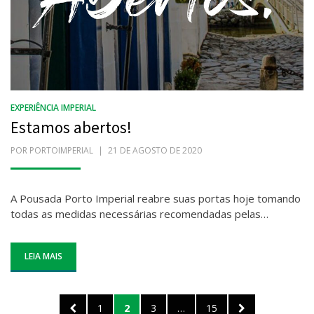
EXPERIÊNCIA IMPERIAL
Estamos abertos!
POR
PORTOIMPERIAL
POSTADO
21 DE AGOSTO DE 2020
EM
A Pousada Porto Imperial reabre suas portas hoje tomando
todas as medidas necessárias recomendadas pelas…
LEIA MAIS
Navegação
PÁGINA
PÁGINA
1
PÁGINA
2
PÁGINA
3
…
PÁGINA
15
PRÓXIMA