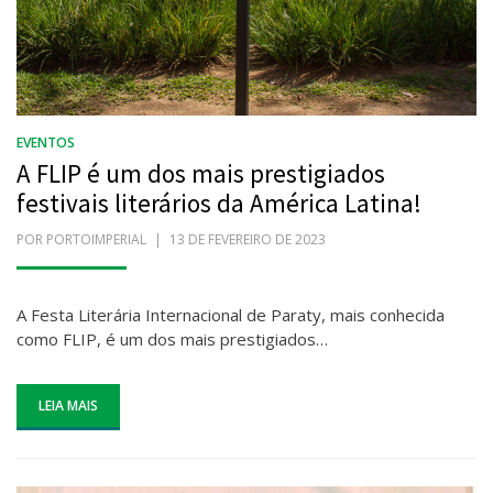
EVENTOS
A FLIP é um dos mais prestigiados
festivais literários da América Latina!
POR
PORTOIMPERIAL
POSTADO
13 DE FEVEREIRO DE 2023
EM
A Festa Literária Internacional de Paraty, mais conhecida
como FLIP, é um dos mais prestigiados…
LEIA MAIS