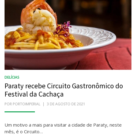
DELÍCIAS
Paraty recebe Circuito Gastronômico do
Festival da Cachaça
POR
PORTOIMPERIAL
POSTADO
3 DE AGOSTO DE 2021
EM
Um motivo a mais para visitar a cidade de Paraty, neste
mês, é o Circuito…