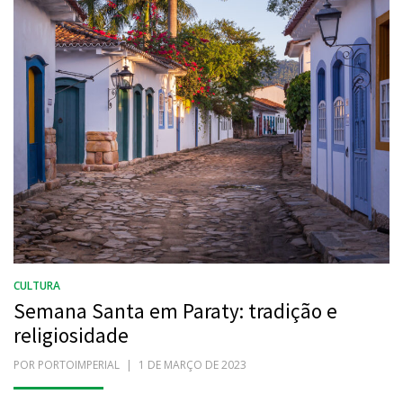
CULTURA
Semana Santa em Paraty: tradição e
religiosidade
POR
PORTOIMPERIAL
POSTADO
1 DE MARÇO DE 2023
EM