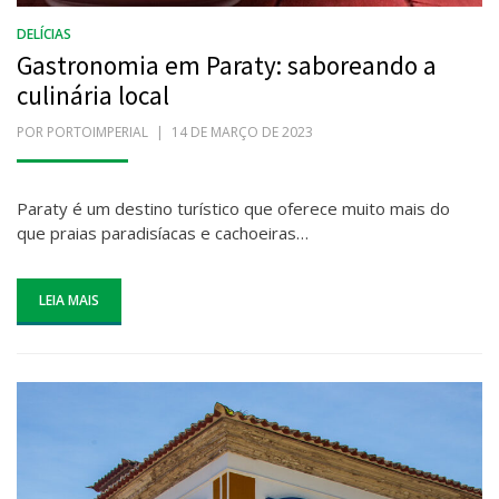
DELÍCIAS
Gastronomia em Paraty: saboreando a
culinária local
POR
PORTOIMPERIAL
POSTADO
14 DE MARÇO DE 2023
EM
Paraty é um destino turístico que oferece muito mais do
que praias paradisíacas e cachoeiras…
LEIA MAIS