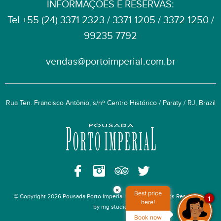
INFORMAÇÕES E RESERVAS:
Tel +55 (24) 3371 2323 / 3371 1205 / 3372 1250 /
99235 7792
vendas@portoimperial.com.br
Rua Ten. Francisco Antônio, s/nº Centro Histórico / Paraty / RJ, Brazil
×
Best price
© Copyright 2026 Pousada Porto Imperial | Todos os Direitos Reservados
1
here!
by mg studio
Book now